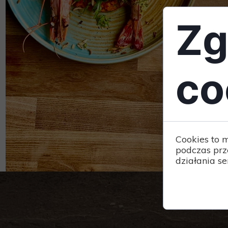
wyświet
Zg
co
Cookies to 
podczas prz
działania se