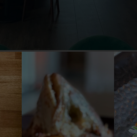
 element tekstowy. Kliknij ten element dwukrotnie, aby
ć tekst. Możesz też dowolnie zmieniać rozmiar i
ie tego elementu oraz wszelkie parametry wliczając
ramowanie i wiele innych. Elementom tekstowych mo
awić animację, dzięki czemu, gdy użytkownik strony