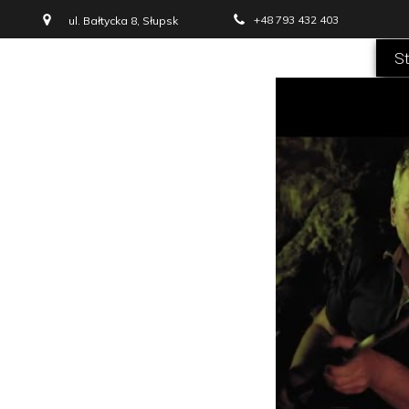
+48 793 432 403
ul. Bałtycka 8, Słupsk
S