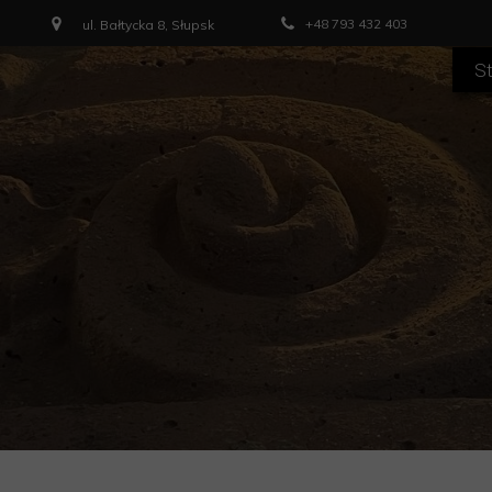
+48 793 432 403
ul. Bałtycka 8, Słupsk
S