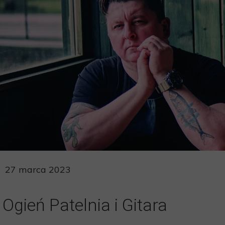
+48 793 432 403
ul. Bałtycka 8, Słupsk
S
27 marca 2023
Ogień Patelnia i Gitara