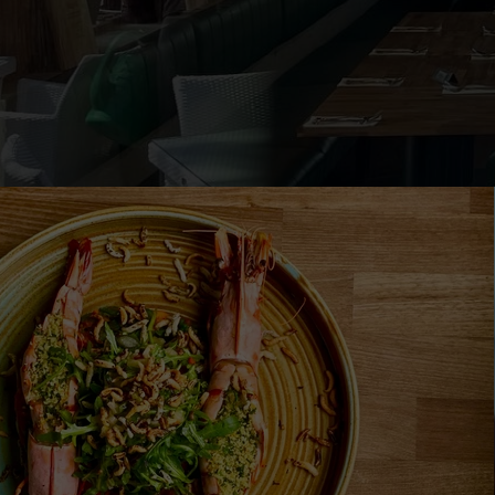
To jest element 
edytować tekst.
położenie tego 
tło, obramowani
też ustawić ani