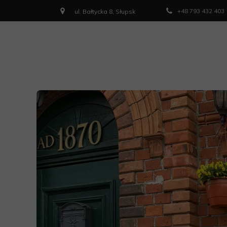
+48 793 432 403
ul. Bałtycka 8, Słupsk