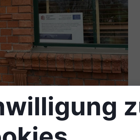
nwilligung 
ützung der Europäischen Union im Rahmen des Nationa
okies
terung der Aktivitäten des Restaurants "Dym na Wodzi
on Speisen auf Anfrage sowie deren Lieferung und Se