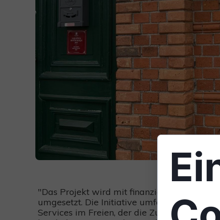
Ei
"Das Projekt wird mit finanzieller Unterst
Co
umgesetzt. Die Initiative umfasst die Erwei
Services im Freien, der die Zubereitung v