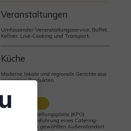
Veranstaltungen
Umfassender Veranstaltungsservice, Buffet,
Kellner, Live-Cooking und Transport.
Küche
Moderne lokale und regionale Gerichte aus
saisonalen Produkten.
zu
Mehr
len Wiederherstellungsplans (KPO)
e" durch die Einführung eines Catering-
rvierung an einem gewählten Außenstandort