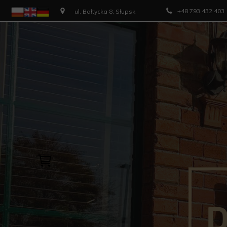
+48 793 432 403
ul. Bałtycka 8, Słupsk