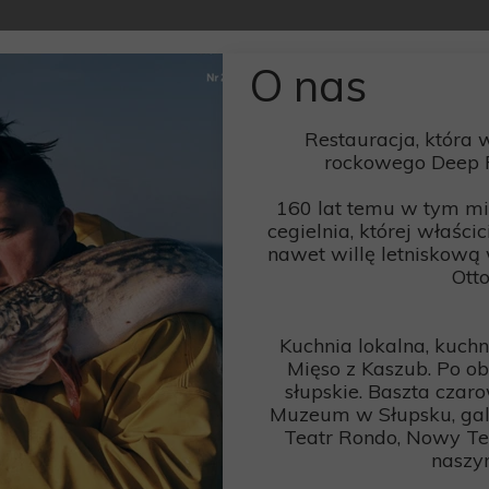
O nas
Restauracja, która w
rockowego Deep P
160 lat temu w tym miej
cegielnia, której właśc
nawet willę letniskową
Otto
Kuchnia lokalna, kuchni
Mięso z Kaszub. Po o
słupskie. Baszta czar
Muzeum w Słupsku, galer
Teatr Rondo, Nowy Tea
naszy