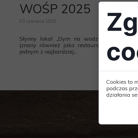
WOŚP 2025
Zg
03 czerwca 2026
Słynny lokal „Dym na wodzie” w Słupsku
co
(znany również jako restauracja Dym) jest
jednym z najbardziej...
Cookies to 
podczas prz
działania se