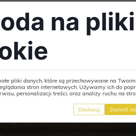
Menu
Top Chef 2015 -
oda na pliki
Rafał Niewiarowski
03 czerwca 2026
okie
Rafał Niewiarowski w programie „Top Chef”
– sezon 4 (2015) Rafał Niewiarowski był
uczestnikiem czwartej edycji...
małe pliki danych, które są przechowywane na Twoim
eglądania stron internetowych. Używamy ich do pop
1
2
rwisu, personalizacji treści, oraz analizy ruchu na stro
Dostosuj
Zezwól na