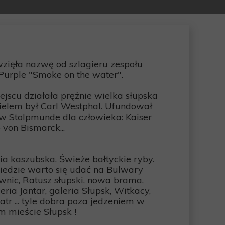
zięła nazwę od szlagieru zespołu
urple "Smoke on the water".
scu działała prężnie wielka słupska
icielem był Carl Westphal. Ufundował
 w Stolpmunde dla człowieka: Kaiser
 von Bismarck...
a kaszubska. Świeże bałtyckie ryby.
biedzie warto się udać na Bulwary
ownic, Ratusz słupski, nowa brama,
ia Jantar, galeria Słupsk, Witkacy,
tr ... tyle dobra poza jedzeniem w
m mieście Słupsk !