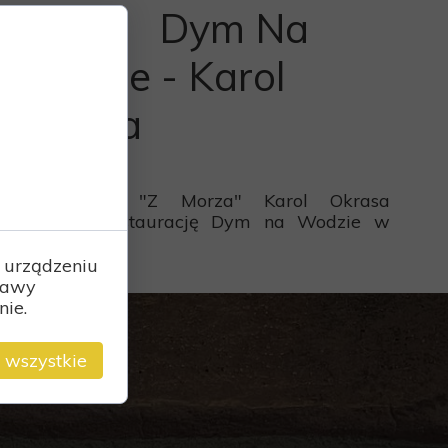
Dym Na
Wodzie - Karol
Okrasa
28 grudnia 2023
W odcinku "Z Morza" Karol Okrasa
odwiedził restaurację Dym na Wodzie w
Słupsku...
 urządzeniu
rawy
nie.
 wszystkie